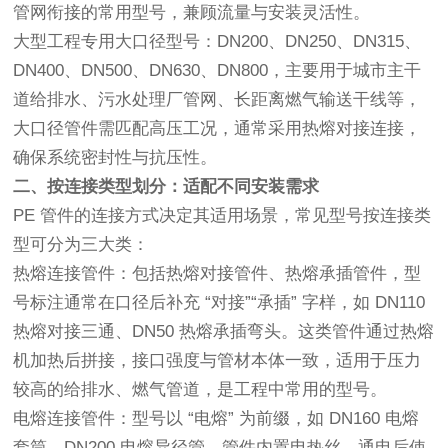
管网衔接的常用型号，兼顾流量与安装灵活性。
大型工程专用大口径型号：DN200、DN250、DN315、
DN400、DN500、DN630、DN800，主要用于城市主干
道给排水、污水处理厂管网、长距离燃气输送干线等，
大口径管件需匹配高压工况，通常采用热熔对接连接，
确保系统密封性与抗压性。
二、按连接类型划分：适配不同安装需求
PE 管件的连接方式决定其适用场景，常见型号按连接类
型可分为三大类：
热熔连接管件：包括热熔对接管件、热熔承插管件，型
号标注通常在口径后补充 “对接”“承插” 字样，如 DN110
热熔对接三通、DN50 热熔承插弯头。这类管件通过热熔
机加热后拼接，接口强度与管材本体一致，适用于压力
较高的给排水、燃气管道，是工程中常用的型号。
电熔连接管件：型号以 “电熔” 为前缀，如 DN160 电熔
套筒、DN200 电熔异径管，管件内置电热丝，通电后使