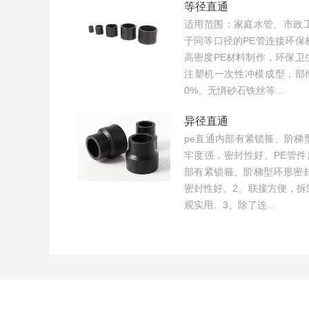
等径直通
适用范围：家庭水管、市政
于同等口径的PE管连接环保
高密度PE材料制作，环保卫
注塑机一次性冲模成型，部
0%。无惧砂石铁丝等...
异径直通
pe直通内部有紧锁箍、阶梯
牢度强，密封性好。PE管件
部有紧锁箍、阶梯型环形密
密封性好。2、联接方便，拆
观实用。3、除了连...