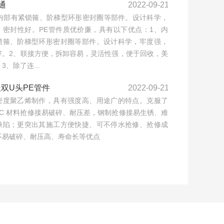
通
2022-09-21
通内部有紧锁箍、阶梯型环形密封圈等部件。设计科学，
，密封性好。PE管件质优价廉，具有以下优点：1、内
锁箍、阶梯型环形密封圈等部件。设计科学，牢度强，
好。2、联接方便，拆卸容易，灵活性强，便于回收，美
3、除了连...
暖双U头PE管件
2022-09-21
密度聚乙烯制作，具有强度高、用途广的特点。克服了
VC 材料抢修接易破碎、耐压差，钢制抢修接易生锈、难
缺陷；更突出其施工方便快捷、可不停水抢修、抢修成
不易破碎、耐压高、寿命长等优点