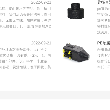
2022-09-21
异径直
工程、接山泉水等产品用途：适用
pe直
材料：我们从源头开始把关，选用
牢度强
生、无毒无异味。加厚防爆：先进
部有紧
件无接驳口。比一般管件更加厚2
密封性
观实用。
2022-09-21
PE地
型环形密封圈等部件。设计科学，
采用高
质优价廉，具有以下优点：1、内
传统 P
封圈等部件。设计科学，牢度强，
操作等
卸容易，灵活性强，便于回收，美
本低、