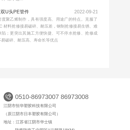
暖双U头PE管件
2022-09-21
密度聚乙烯制作，具有强度高、用途广的特点。克服了
VC 材料抢修接易破碎、耐压差，钢制抢修接易生锈、难
缺陷；更突出其施工方便快捷、可不停水抢修、抢修成
不易破碎、耐压高、寿命长等优点
0510-86973007 86973008
江阴市恒华塑胶科技有限公司
（原江阴市日丰塑胶有限公司）
地址：江苏省江阴市华士镇