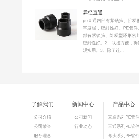
异径直通
pe直通内部有紧锁箍、阶梯
牢度强，密封性好。PE管件
部有紧锁箍、阶梯型环形密
密封性好。2、联接方便，拆
观实用。3、除了连...
了解我们
新闻中心
产品中心
公司介绍
公司新闻
直通系列PE管
公司荣誉
行业动态
三通系列PE管
服务理念
弯头系列PE管