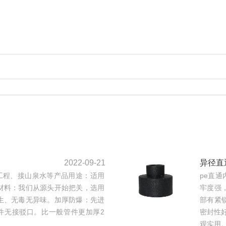
2022-09-21
异径直
工程、接山泉水等产品用途：适用
pe直
材料：我们从源头开始把关，选用
牢度强
生、无毒无异味。加厚防爆：先进
部有紧
件无接驳口。比一般管件更加厚2
密封性
观实用。